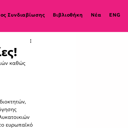
ος Συνδιαβίωσης
Βιβλιοθήκη
Νέα
ENG
ες!
κιών καθώς 
διοκτητών, 
όγησης 
λυκατοικιών 
το ευρωπαϊκό 